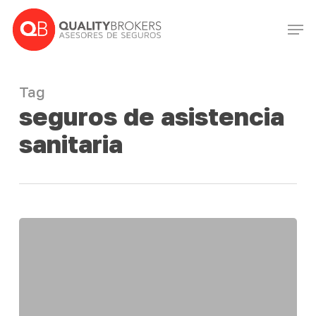
Skip
Men
to
Close
main
Menu
content
Tag
seguros de asistencia
sanitaria