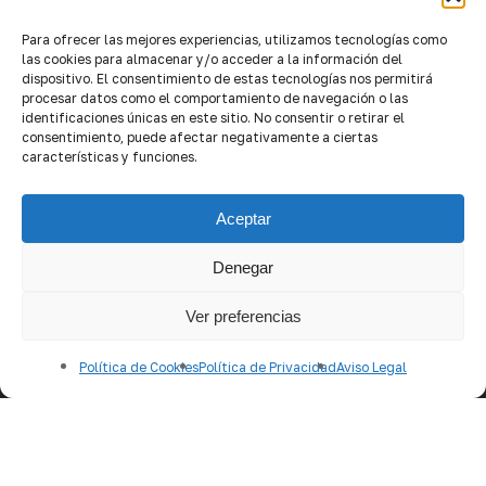
Agers
Para ofrecer las mejores experiencias, utilizamos tecnologías como
Aprocose
las cookies para almacenar y/o acceder a la información del
Aemes
dispositivo. El consentimiento de estas tecnologías nos permitirá
procesar datos como el comportamiento de navegación o las
identificaciones únicas en este sitio. No consentir o retirar el
consentimiento, puede afectar negativamente a ciertas
CONTACTO
características y funciones.
produccion@quality-brokers.com
Aceptar
Denegar
SUSCRÍBETE A NEWSLETTER
Ver preferencias
Política de Cookies
Política de Privacidad
Aviso Legal