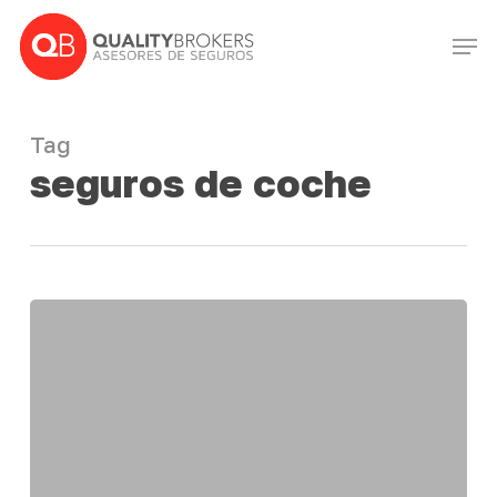
Skip
Men
to
Close
main
Menu
content
Tag
seguros de coche