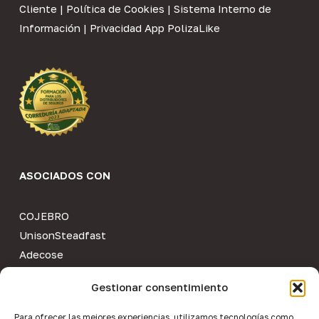
Cliente
|
Política de Cookies
|
Sistema Interno de
Información
|
Privacidad App PolizaLike
ASOCIADOS CON
COJEBRO
UnisonSteadfast
Adecose
Colegio de Mediadores de Valencia
Gestionar consentimiento
Agers
Aprocose
Para ofrecer las mejores experiencias, utilizamos tecnologías como