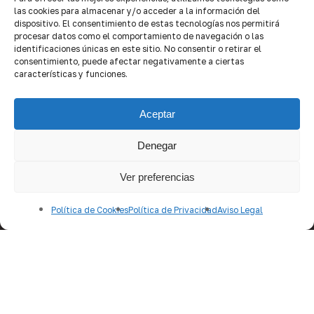
las cookies para almacenar y/o acceder a la información del
Aemes
dispositivo. El consentimiento de estas tecnologías nos permitirá
procesar datos como el comportamiento de navegación o las
identificaciones únicas en este sitio. No consentir o retirar el
CONTACTO
consentimiento, puede afectar negativamente a ciertas
características y funciones.
produccion@quality-brokers.com
Aceptar
SUSCRÍBETE A NEWSLETTER
Denegar
Ver preferencias
Política de Cookies
Política de Privacidad
Aviso Legal