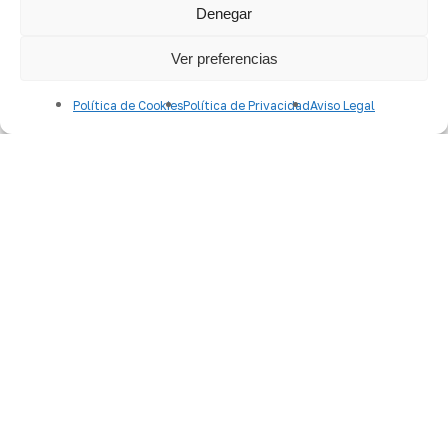
Denegar
Ver preferencias
Política de Cookies
Política de Privacidad
Aviso Legal
Noticias
¿Cómo puedo ahorrar con los
seguros y mejorar mi declaración de
la Renta?