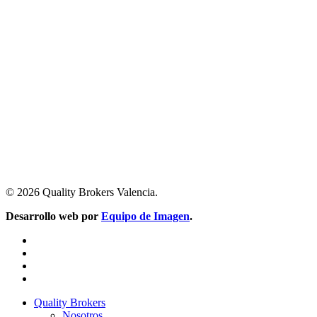
© 2026 Quality Brokers Valencia.
Desarrollo web por
Equipo de Imagen
.
facebook
linkedin
youtube
instagram
Close
Quality Brokers
Menu
Nosotros