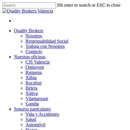
Skip
Hit enter to search or ESC to close
to
Close
main
Search
content
facebook
linkedin
youtube
instagram
Menu
Menu
Quality Brokers
Nosotros
Responsabilidad Social
Trabaja con Nosotros
Contacto
Nuestras oficinas
CIS Valencia
Ontinyent
Requena
Xàbia
Rocafort
Bétera
Xàtiva
Vilamarxant
Gandía
Seguros particulares
Vida y Accidentes
Salud
Automóvil
Hogar