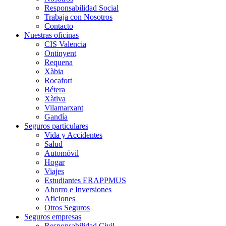
Responsabilidad Social
Trabaja con Nosotros
Contacto
Nuestras oficinas
CIS Valencia
Ontinyent
Requena
Xàbia
Rocafort
Bétera
Xàtiva
Vilamarxant
Gandía
Seguros particulares
Vida y Accidentes
Salud
Automóvil
Hogar
Viajes
Estudiantes ERAPPMUS
Ahorro e Inversiones
Aficiones
Otros Seguros
Seguros empresas
Responsabilidad Civil