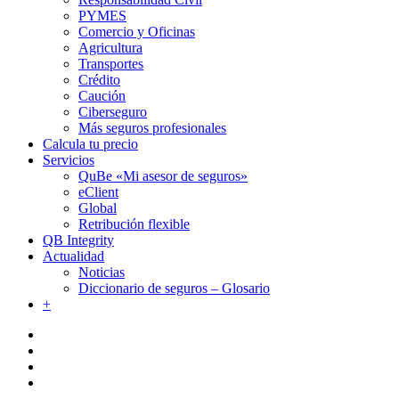
PYMES
Comercio y Oficinas
Agricultura
Transportes
Crédito
Caución
Ciberseguro
Más seguros profesionales
Calcula tu precio
Servicios
QuBe «Mi asesor de seguros»
eClient
Global
Retribución flexible
QB Integrity
Actualidad
Noticias
Diccionario de seguros – Glosario
+
facebook
linkedin
youtube
instagram