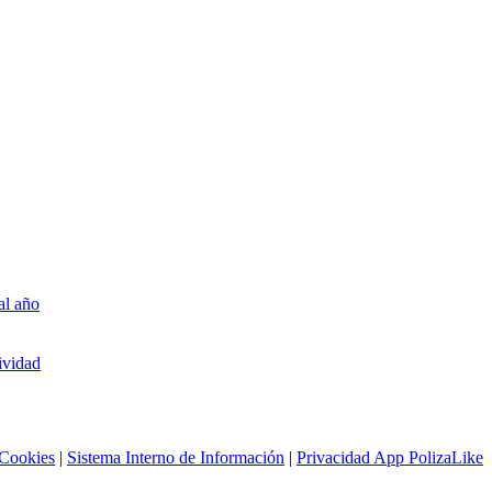
al año
ividad
 Cookies
|
Sistema Interno de Información
|
Privacidad App PolizaLike