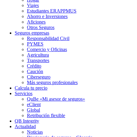
Viajes
Estudiantes ERAPPMUS
Ahorro e Inversiones
Aficiones
Otros Seguros
Seguros empresas
Responsabilidad Civil
PYMES
Comercio y Oficinas
Agricultura
Transportes
Crédito
Caución
Ciberseguro
Más seguros profesionales
Calcula tu precio
Servicios
QuBe «Mi asesor de seguros»
eClient
Global
Retribución flexible
QB Integrity
Actualidad
Noticias