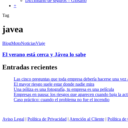
Diccionario de seguros – Glosario
+
Tag
javea
Blog
Moto
Noticias
Viaje
El verano está cerca y Jávea lo sabe
Entradas recientes
Las cinco preguntas que toda empresa debería hacerse una vez 
El mayor riesgo suele estar donde nadie mira
Una póliza es una fotografía, tu empresa es una película
Empresas en pausa: los riesgos que aparecen cuando baja la act
Caso práctico: cuando el problema no fue el incendio
Aviso Legal
|
Política de Privacidad
|
Atención al Cliente
|
Política de