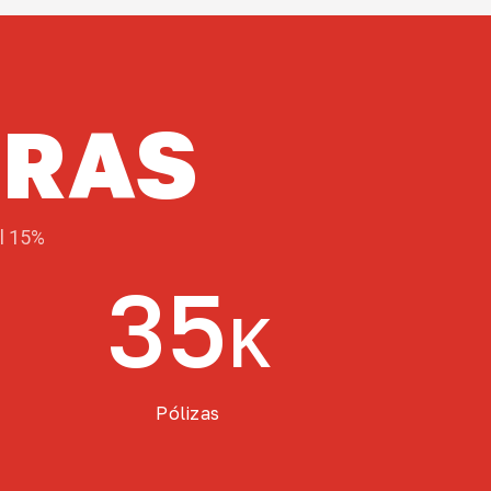
FRAS
el 15%
35
K
Pólizas