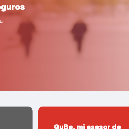
eguros
da
QuBe, mi asesor de