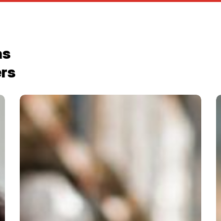
as
ers