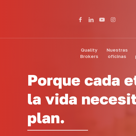
Skip
to
facebook
linkedin
youtube
instagram
main
content
Quality
Nuestras
Brokers
oficinas
Porque cada e
la vida necesi
plan.