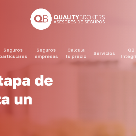
Seguros
Seguros
Calcula
QB
Servicios
particulares
empresas
tu precio
Integr
tapa de
ta un