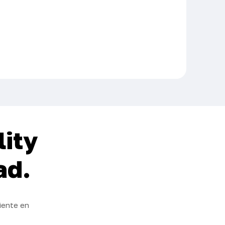
lity
ad.
iente en