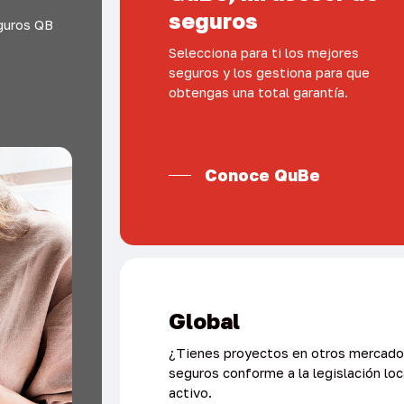
seguros
eguros QB
Selecciona para ti los mejores
seguros y los gestiona para que
obtengas una total garantía.
Conoce QuBe
Global
¿Tienes proyectos en otros mercado
seguros conforme a la legislación loc
activo.