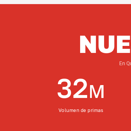
NUE
En Qu
32
M
Volumen de primas