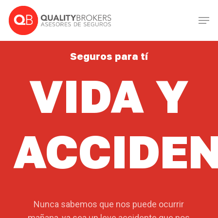
Skip
Men
to
Close
main
Menu
content
Seguros para tí
VIDA Y
ACCIDE
Nunca sabemos que nos puede ocurrir
mañana, ya sea un leve accidente que nos