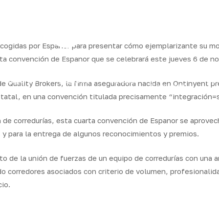
escogidas por Espanor para presentar cómo ejemplarizante su m
arta convención de Espanor que se celebrará este jueves 6 de 
Seguros
Seguros
Calcula
QB
e Quality Brokers, la firma aseguradora nacida en Ontinyent 
Servicios
particulares
empresas
tu precio
Integr
tatal, en una convención titulada precisamente “integración=
de corredurías, esta cuarta convención de Espanor se aprovech
 y para la entrega de algunos reconocimientos y premios.
o de la unión de fuerzas de un equipo de corredurías con una a
o corredores asociados con criterio de volumen, profesionalid
io.