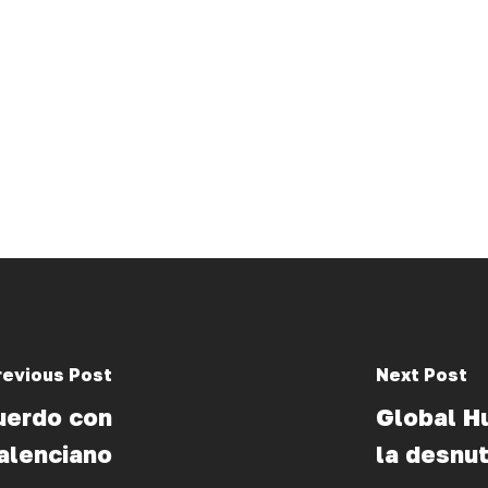
revious Post
Next Post
cuerdo con
Global Hu
alenciano
la desnut