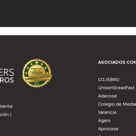
ASOCIADOS CO
COJEBRO
UnisonSteadfast
Adecose
Colegio de Media
liente
Valencia
ción
|
Agers
Aprocose