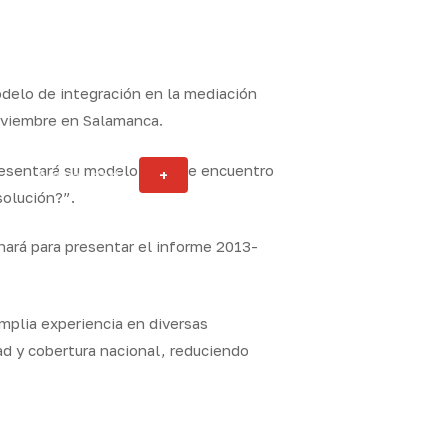
odelo de integración en la mediación
noviembre en Salamanca.
presentará su modelo en este encuentro
Actualidad
+
ity
solución?”.
ará para presentar el informe 2013-
mplia experiencia en diversas
ad y cobertura nacional, reduciendo