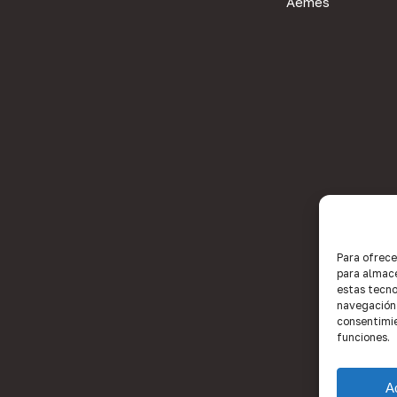
Aemes
Para ofrece
para almace
estas tecno
navegación o
consentimie
funciones.
A