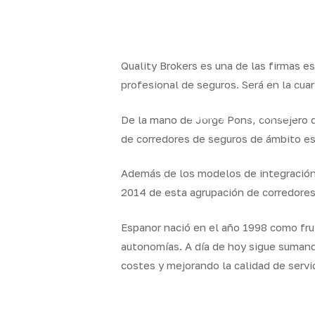
Skip
to
facebook
linkedin
youtube
instagram
main
content
Quality Brokers es una de las firmas 
profesional de seguros. Será en la cu
Quality
Nuestras
De la mano de Jorge Pons, consejero d
Brokers
oficinas
de corredores de seguros de ámbito es
Además de los modelos de integración 
2014 de esta agrupación de corredores
Espanor nació en el año 1998 como frut
autonomías. A día de hoy sigue sumand
costes y mejorando la calidad de servic