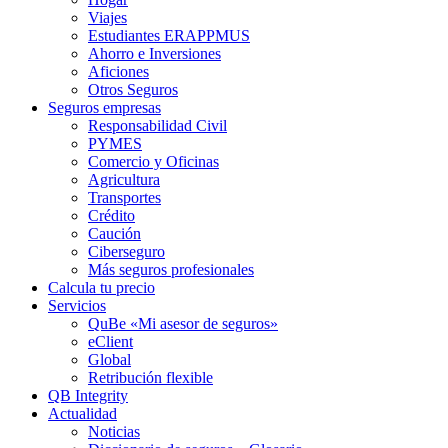
Viajes
Estudiantes ERAPPMUS
Ahorro e Inversiones
Aficiones
Otros Seguros
Seguros empresas
Responsabilidad Civil
PYMES
Comercio y Oficinas
Agricultura
Transportes
Crédito
Caución
Ciberseguro
Más seguros profesionales
Calcula tu precio
Servicios
QuBe «Mi asesor de seguros»
eClient
Global
Retribución flexible
QB Integrity
Actualidad
Noticias