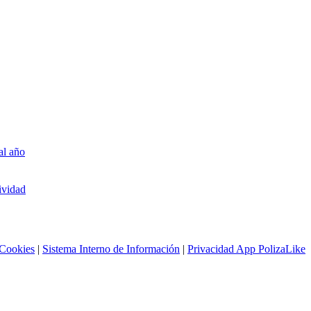
al año
ividad
 Cookies
|
Sistema Interno de Información
|
Privacidad App PolizaLike