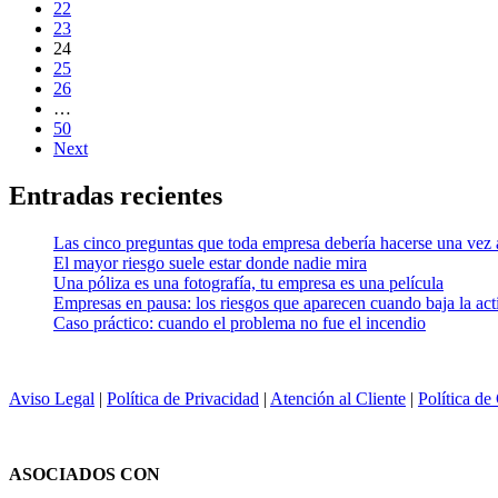
22
23
24
25
26
…
50
Next
Entradas recientes
Las cinco preguntas que toda empresa debería hacerse una vez 
El mayor riesgo suele estar donde nadie mira
Una póliza es una fotografía, tu empresa es una película
Empresas en pausa: los riesgos que aparecen cuando baja la act
Caso práctico: cuando el problema no fue el incendio
Aviso Legal
|
Política de Privacidad
|
Atención al Cliente
|
Política de
ASOCIADOS CON