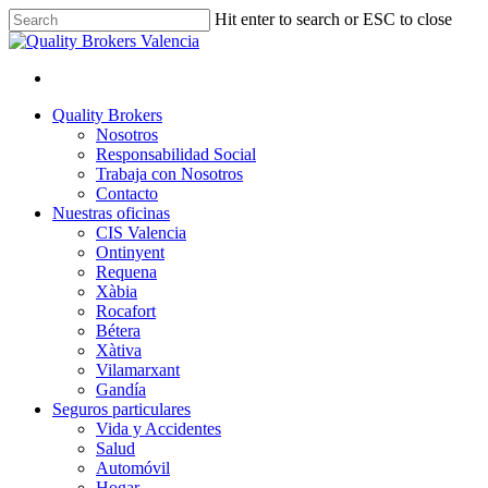
Skip
Hit enter to search or ESC to close
to
Close
main
Search
content
facebook
linkedin
youtube
instagram
Menu
Menu
Quality Brokers
Nosotros
Responsabilidad Social
Trabaja con Nosotros
Contacto
Nuestras oficinas
CIS Valencia
Ontinyent
Requena
Xàbia
Rocafort
Bétera
Xàtiva
Vilamarxant
Gandía
Seguros particulares
Vida y Accidentes
Salud
Automóvil
Hogar