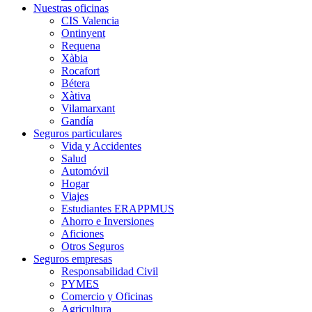
Nuestras oficinas
CIS Valencia
Ontinyent
Requena
Xàbia
Rocafort
Bétera
Xàtiva
Vilamarxant
Gandía
Seguros particulares
Vida y Accidentes
Salud
Automóvil
Hogar
Viajes
Estudiantes ERAPPMUS
Ahorro e Inversiones
Aficiones
Otros Seguros
Seguros empresas
Responsabilidad Civil
PYMES
Comercio y Oficinas
Agricultura