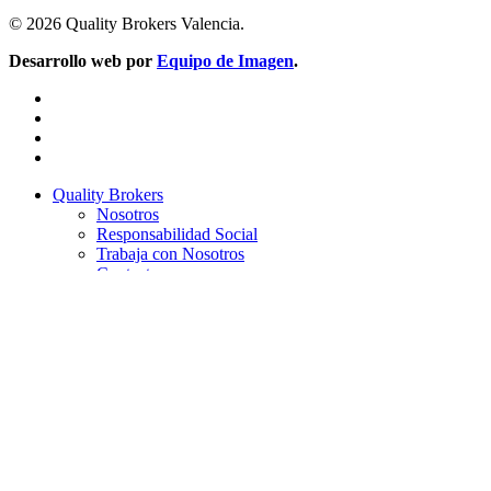
© 2026 Quality Brokers Valencia.
Desarrollo web por
Equipo de Imagen
.
facebook
linkedin
youtube
instagram
Close
Quality Brokers
Menu
Nosotros
Responsabilidad Social
Trabaja con Nosotros
Contacto
Nuestras oficinas
CIS Valencia
Ontinyent
Requena
Xàbia
Rocafort
Bétera
Xàtiva
Vilamarxant
Gandía
Seguros particulares