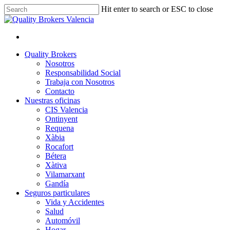
Skip
Hit enter to search or ESC to close
to
Close
main
Search
content
facebook
linkedin
youtube
instagram
Menu
Menu
Quality Brokers
Nosotros
Responsabilidad Social
Trabaja con Nosotros
Contacto
Nuestras oficinas
CIS Valencia
Ontinyent
Requena
Xàbia
Rocafort
Bétera
Xàtiva
Vilamarxant
Gandía
Seguros particulares
Vida y Accidentes
Salud
Automóvil
Hogar