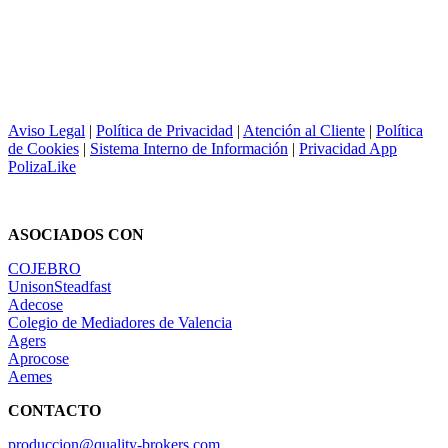
Aviso Legal
|
Política de Privacidad
|
Atención al Cliente
|
Política
de Cookies
|
Sistema Interno de Información
|
Privacidad App
PolizaLike
ASOCIADOS CON
COJEBRO
UnisonSteadfast
Adecose
Colegio de Mediadores de Valencia
Agers
Aprocose
Aemes
CONTACTO
produccion@quality-brokers.com