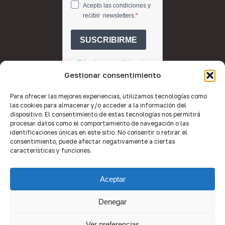
Gestionar consentimiento
Para ofrecer las mejores experiencias, utilizamos tecnologías como
las cookies para almacenar y/o acceder a la información del
dispositivo. El consentimiento de estas tecnologías nos permitirá
procesar datos como el comportamiento de navegación o las
identificaciones únicas en este sitio. No consentir o retirar el
consentimiento, puede afectar negativamente a ciertas
características y funciones.
© 2026 Quality Brokers Valencia.
Aceptar
Desarrollo web por
Equipo de Imagen
.
Denegar
Ver preferencias