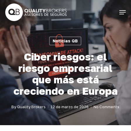
Skip
Men
to
Close
main
Menu
content
Noticias QB
Ciber riesgos: el
riesgo empresarial
que más está
creciendo en Europa
By
Quality Brokers
12 de marzo de 2026
No Comments