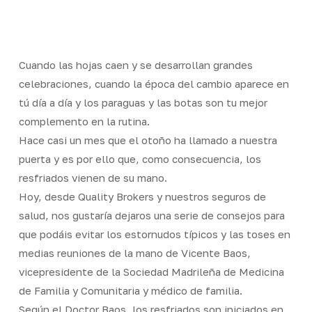
Skip
Men
to
Close
main
Menu
content
Cuando las hojas caen y se desarrollan grandes
celebraciones, cuando la época del cambio aparece en
tú día a día y los paraguas y las botas son tu mejor
complemento en la rutina.
Hace casi un mes que el otoño ha llamado a nuestra
puerta y es por ello que, como consecuencia, los
resfriados vienen de su mano.
Hoy, desde Quality Brokers y nuestros seguros de
salud, nos gustaría dejaros una serie de consejos para
que podáis evitar los estornudos típicos y las toses en
medias reuniones de la mano de Vicente Baos,
vicepresidente de la Sociedad Madrileña de Medicina
de Familia y Comunitaria y médico de familia.
Según el Doctor Baos, los resfriados son iniciados en