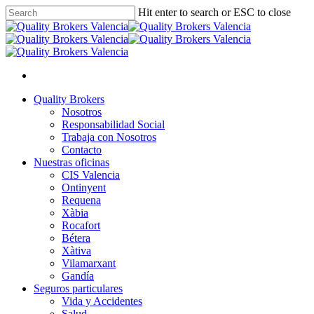
Skip
Hit enter to search or ESC to close
to
Close
main
Search
content
facebook
linkedin
youtube
instagram
Menu
Menu
Quality Brokers
Nosotros
Responsabilidad Social
Trabaja con Nosotros
Contacto
Nuestras oficinas
CIS Valencia
Ontinyent
Requena
Xàbia
Rocafort
Bétera
Xàtiva
Vilamarxant
Gandía
Seguros particulares
Vida y Accidentes
Salud