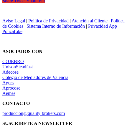
Share
Tweet
Share
Pin
Aviso Legal
|
Política de Privacidad
|
Atención al Cliente
|
Política
de Cookies
|
Sistema Interno de Información
|
Privacidad App
PolizaLike
ASOCIADOS CON
COJEBRO
UnisonSteadfast
Adecose
Colegio de Mediadores de Valencia
Agers
Aprocose
Aemes
CONTACTO
produccion@quality-brokers.com
SUSCRÍBETE A NEWSLETTER