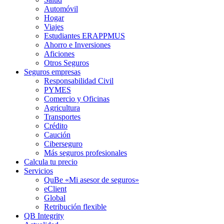
Automóvil
Hogar
Viajes
Estudiantes ERAPPMUS
Ahorro e Inversiones
Aficiones
Otros Seguros
Seguros empresas
Responsabilidad Civil
PYMES
Comercio y Oficinas
Agricultura
Transportes
Crédito
Caución
Ciberseguro
Más seguros profesionales
Calcula tu precio
Servicios
QuBe «Mi asesor de seguros»
eClient
Global
Retribución flexible
QB Integrity