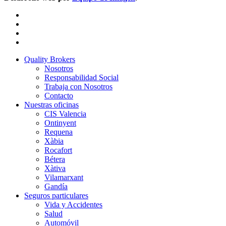
facebook
linkedin
youtube
instagram
Close
Quality Brokers
Menu
Nosotros
Responsabilidad Social
Trabaja con Nosotros
Contacto
Nuestras oficinas
CIS Valencia
Ontinyent
Requena
Xàbia
Rocafort
Bétera
Xàtiva
Vilamarxant
Gandía
Seguros particulares
Vida y Accidentes
Salud
Automóvil