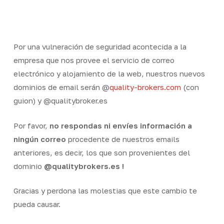
Skip
Men
to
Close
main
Menu
content
Por una vulneración de seguridad acontecida a la
empresa que nos provee el servicio de correo
electrónico y alojamiento de la web, nuestros nuevos
dominios de email serán @
quality-brokers.com
(con
guion) y @qualitybroker.es
Por favor,
no respondas ni envíes información a
ningún correo
procedente de nuestros emails
anteriores, es decir, los que son provenientes del
dominio
@qualitybrokers.es !
Gracias y perdona las molestias que este cambio te
pueda causar.