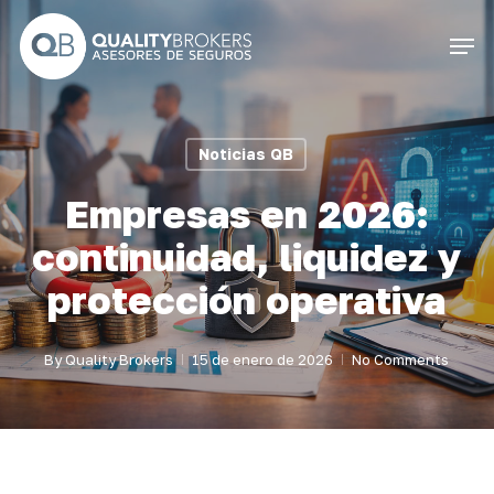
Skip
Men
to
Close
main
Menu
content
Noticias QB
Empresas en 2026:
continuidad, liquidez y
protección operativa
By
Quality Brokers
15 de enero de 2026
No Comments