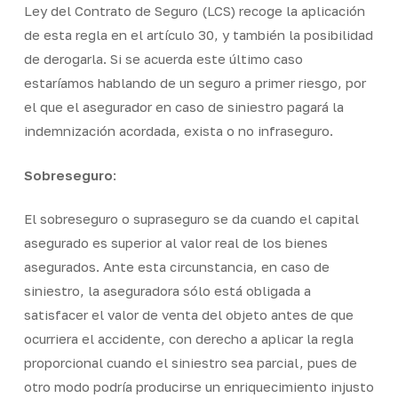
Ley del Contrato de Seguro (LCS) recoge la aplicación
financieras y estrés emocional. Para quienes estén
de esta regla en el artículo 30, y también la posibilidad
preocupados por la gestión del riesgo mientras
de derogarla. Si se acuerda este último caso
exploran actividades como el juego, asociarse con un
estaríamos hablando de un seguro a primer riesgo, por
corredor de seguros de confianza como Quality Brokers
el que el asegurador en caso de siniestro pagará la
puede proporcionar tranquilidad. Como proveedor
indemnización acordada, exista o no infraseguro.
independiente de seguros, Quality Brokers ofrece
soluciones personalizadas para particulares y
Sobreseguro
:
empresas, proporcionando una protección completa
contra posibles pérdidas.
El sobreseguro o supraseguro se da cuando el capital
asegurado es superior al valor real de los bienes
asegurados. Ante esta circunstancia, en caso de
siniestro, la aseguradora sólo está obligada a
satisfacer el valor de venta del objeto antes de que
ocurriera el accidente, con derecho a aplicar la regla
proporcional cuando el siniestro sea parcial, pues de
otro modo podría producirse un enriquecimiento injusto