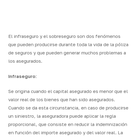
Skip
Men
to
Close
main
Menu
content
Eliminar las restricciones de juego autoimpuestas en
El infraseguro y el sobreseguro son dos fenómenos
Estonia requiere un enfoque reflexivo, ya que dichas
que pueden producirse durante toda la vida de la póliza
restricciones están diseñadas para proteger a las
de seguros y que pueden generar muchos problemas a
personas de los daños potenciales del juego excesivo.
los asegurados.
Por lo tanto,
как снять ограничение на азартные игры
requiere ponerse en contacto con el operador de juego
Infraseguro
:
pertinente donde se inició el autoaislamiento. Por
regla general, el proceso implica presentar una
Se origina cuando el capital asegurado es menor que el
solicitud formal una vez transcurrido el periodo mínimo
valor real de los bienes que han sido asegurados.
de exclusión, lo que garantiza que la persona toma
Cuando se da esta circunstancia, en caso de producirse
esta decisión con intenciones claras. Sin embargo, es
un siniestro, la aseguradora puede aplicar la regla
muy importante evaluar su preparación financiera y
proporcional, que consiste en reducir la indemnización
emocional para reanudar el juego, ya que las
en función del importe asegurado y del valor real. La
decisiones impulsivas pueden acarrear dificultades