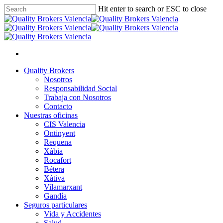
Skip
Hit enter to search or ESC to close
to
Close
main
Search
content
facebook
linkedin
youtube
instagram
Menu
Menu
Quality Brokers
Nosotros
Responsabilidad Social
Trabaja con Nosotros
Contacto
Nuestras oficinas
CIS Valencia
Ontinyent
Requena
Xàbia
Rocafort
Bétera
Xàtiva
Vilamarxant
Gandía
Seguros particulares
Vida y Accidentes
Salud