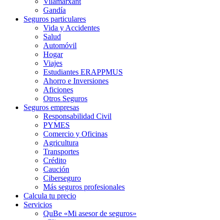
Vilamarxant
Gandía
Seguros particulares
Vida y Accidentes
Salud
Automóvil
Hogar
Viajes
Estudiantes ERAPPMUS
Ahorro e Inversiones
Aficiones
Otros Seguros
Seguros empresas
Responsabilidad Civil
PYMES
Comercio y Oficinas
Agricultura
Transportes
Crédito
Caución
Ciberseguro
Más seguros profesionales
Calcula tu precio
Servicios
QuBe «Mi asesor de seguros»