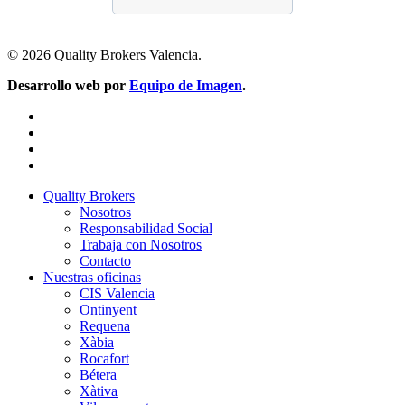
© 2026 Quality Brokers Valencia.
Desarrollo web por
Equipo de Imagen
.
facebook
linkedin
youtube
instagram
Close
Quality Brokers
Menu
Nosotros
Responsabilidad Social
Trabaja con Nosotros
Contacto
Nuestras oficinas
CIS Valencia
Ontinyent
Requena
Xàbia
Rocafort
Bétera
Xàtiva