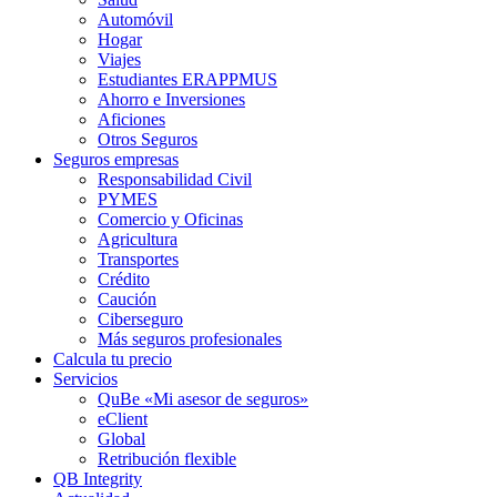
Automóvil
Hogar
Viajes
Estudiantes ERAPPMUS
Ahorro e Inversiones
Aficiones
Otros Seguros
Seguros empresas
Responsabilidad Civil
PYMES
Comercio y Oficinas
Agricultura
Transportes
Crédito
Caución
Ciberseguro
Más seguros profesionales
Calcula tu precio
Servicios
QuBe «Mi asesor de seguros»
eClient
Global
Retribución flexible
QB Integrity