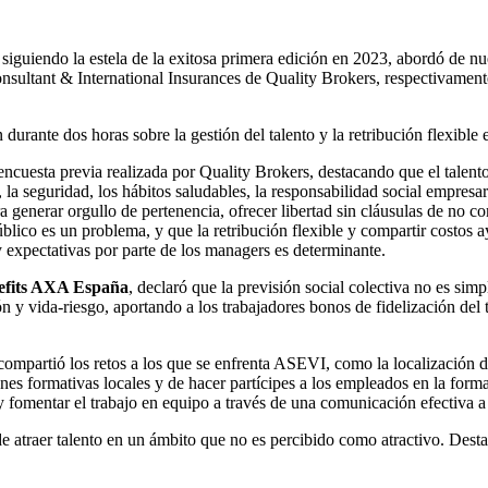
siguiendo la estela de la exitosa primera edición en 2023, abordó de nu
nsultant & International Insurances de Quality Brokers, respectivament
urante dos horas sobre la gestión del talento y la retribución flexible e
encuesta previa realizada por Quality Brokers, destacando que el talento
a, la seguridad, los hábitos saludables, la responsabilidad social empres
ra generar orgullo de pertenencia, ofrecer libertad sin cláusulas de no
úblico es un problema, y que la retribución flexible y compartir costos a
 y expectativas por parte de los managers es determinante.
nefits AXA España
, declaró que la previsión social colectiva no es s
 y vida-riesgo, aportando a los trabajadores bonos de fidelización del t
 compartió los retos a los que se enfrenta ASEVI, como la localización 
ones formativas locales y de hacer partícipes a los empleados en la form
fomentar el trabajo en equipo a través de una comunicación efectiva a 
de atraer talento en un ámbito que no es percibido como atractivo. Destac