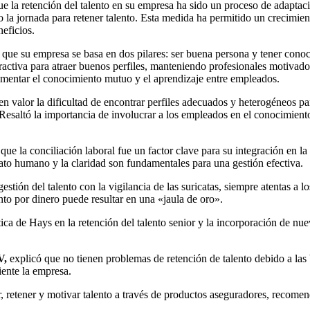
e la retención del talento en su empresa ha sido un proceso de adaptac
la jornada para retener talento. Esta medida ha permitido un crecimient
eficios.
que su empresa se basa en dos pilares: ser buena persona y tener conoc
atractiva para atraer buenos perfiles, manteniendo profesionales motivad
omentar el conocimiento mutuo y el aprendizaje entre empleados.
n valor la dificultad de encontrar perfiles adecuados y heterogéneos pa
. Resaltó la importancia de involucrar a los empleados en el conocimien
e la conciliación laboral fue un factor clave para su integración en la 
ato humano y la claridad son fundamentales para una gestión efectiva.
stión del talento con la vigilancia de las suricatas, siempre atentas a 
nto por dinero puede resultar en una «jaula de oro».
stica de Hays en la retención del talento senior y la incorporación de n
V,
explicó que no tienen problemas de retención de talento debido a las
ente la empresa.
, retener y motivar talento a través de productos aseguradores, recomen