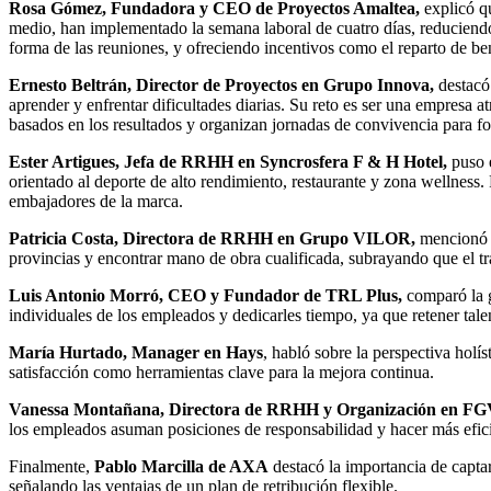
Rosa Gómez, Fundadora y CEO de Proyectos Amaltea,
explicó qu
medio, han implementado la semana laboral de cuatro días, reduciendo 
forma de las reuniones, y ofreciendo incentivos como el reparto de ben
Ernesto Beltrán, Director de Proyectos en Grupo Innova,
destacó 
aprender y enfrentar dificultades diarias. Su reto es ser una empresa 
basados en los resultados y organizan jornadas de convivencia para f
Ester Artigues, Jefa de RRHH en Syncrosfera F & H Hotel,
puso e
orientado al deporte de alto rendimiento, restaurante y zona wellness
embajadores de la marca.
Patricia Costa, Directora de RRHH en Grupo VILOR,
mencionó qu
provincias y encontrar mano de obra cualificada, subrayando que el tr
Luis Antonio Morró, CEO y Fundador de TRL Plus,
comparó la ge
individuales de los empleados y dedicarles tiempo, ya que retener tale
María Hurtado, Manager en Hays
, habló sobre la perspectiva holí
satisfacción como herramientas clave para la mejora continua.
Vanessa Montañana, Directora de RRHH y Organización en FG
los empleados asuman posiciones de responsabilidad y hacer más efici
Finalmente,
Pablo Marcilla de AXA
destacó la importancia de captar
señalando las ventajas de un plan de retribución flexible.