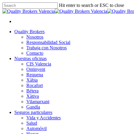
Skip
Hit enter to search or ESC to close
to
Close
main
Search
content
facebook
linkedin
youtube
instagram
Menu
Menu
Quality Brokers
Nosotros
Responsabilidad Social
Trabaja con Nosotros
Contacto
Nuestras oficinas
CIS Valencia
Ontinyent
Requena
Xàbia
Rocafort
Bétera
Xàtiva
Vilamarxant
Gandía
Seguros particulares
Vida y Accidentes
Salud
Automóvil
Hogar