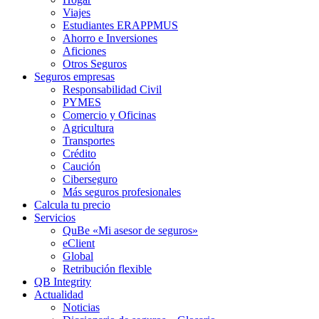
Viajes
Estudiantes ERAPPMUS
Ahorro e Inversiones
Aficiones
Otros Seguros
Seguros empresas
Responsabilidad Civil
PYMES
Comercio y Oficinas
Agricultura
Transportes
Crédito
Caución
Ciberseguro
Más seguros profesionales
Calcula tu precio
Servicios
QuBe «Mi asesor de seguros»
eClient
Global
Retribución flexible
QB Integrity
Actualidad
Noticias