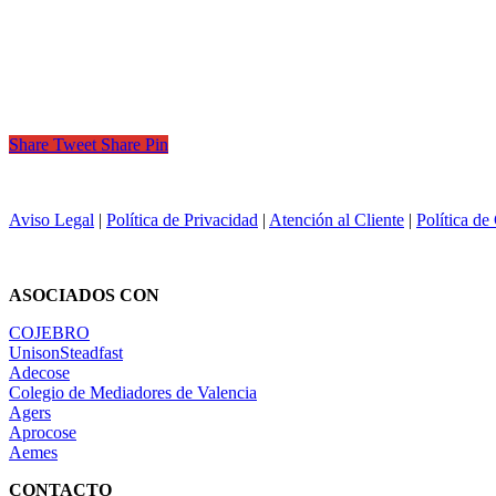
Share
Tweet
Share
Pin
Aviso Legal
|
Política de Privacidad
|
Atención al Cliente
|
Política de
ASOCIADOS CON
COJEBRO
UnisonSteadfast
Adecose
Colegio de Mediadores de Valencia
Agers
Aprocose
Aemes
CONTACTO