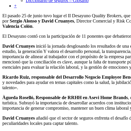
Diccionario de seguros – Glosario
+
El pasado 25 de junio tuvo lugar el II Desayuno Quality Brokers, que 
por
Sergio Alonso y David Cruanyes
, Director Comercial y Risk Co
Valencia Colón
.
El Desayuno contó con la participación de 11 ponentes que debatieron d
David Cruanyes
inició la jornada desglosando los resultados de una 
estudio, la generación Y valora el desarrollo personal, la transparenci
importancia de alinear al trabajador con el propósito de la empresa pa
mencionó que la conciliación es clave, aunque la falta de transporte p
esenciales para evaluar la relación laboral, y la gestión de emociones
Ricardo Ruiz, responsable del Desarrollo Negocio Employee Be
y novedades para ayudar en temas capitales como la salud, la jubilación
talento».
Àgueda Roselló, Responsable de RRHH en Asevi Home Brands
,
turística. Subrayó la importancia de desarrollar acuerdos con instituci
importancia de generar compromiso, mantener un buen clima laboral y 
David Cruanyes
añadió que el sector de seguros enfrenta el desafío 
peculiaridades locales para captar talento.