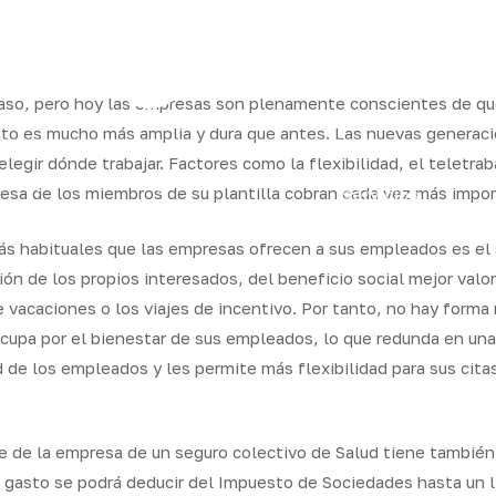
caso, pero hoy las empresas son plenamente conscientes de qu
nto es mucho más amplia y dura que antes. Las nuevas generaci
e elegir dónde trabajar. Factores como la flexibilidad, el teletr
Seguros
Seguros
Calcula
QB
resa de los miembros de su plantilla cobran cada vez más impor
Servicios
particulares
empresas
tu precio
Integr
s habituales que las empresas ofrecen a sus empleados es el s
inión de los propios interesados, del beneficio social mejor va
e vacaciones o los viajes de incentivo. Por tanto, no hay forma
cupa por el bienestar de sus empleados, lo que redunda en una
ud de los empleados y les permite más flexibilidad para sus cit
te de la empresa de un seguro colectivo de Salud tiene también
 gasto se podrá deducir del Impuesto de Sociedades hasta un l