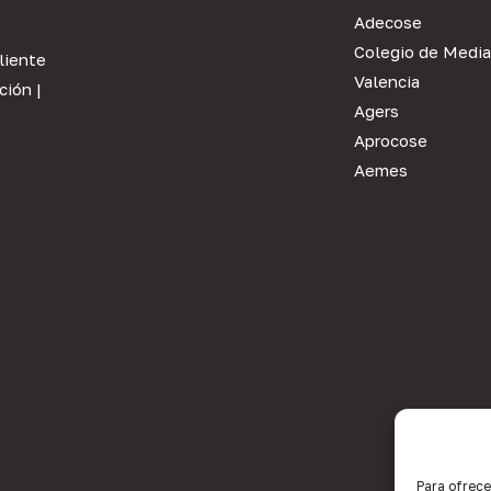
Adecose
Colegio de Media
liente
Valencia
ción
|
Agers
Aprocose
Aemes
Para ofrece