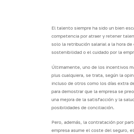
Skip
to
facebook
linkedin
youtube
instagram
main
content
El talento siempre ha sido un bien es
competencia por atraer y retener tale
solo la retribución salarial a la hora d
Quality
Nuestras
sostenibilidad o el cuidado por la emp
Brokers
oficinas
Últimamente, uno de los incentivos má
plus cualquiera, se trata, según la op
incluso de otros como los días extra d
para demostrar que la empresa se preo
una mejora de la satisfacción y la sal
posibilidades de conciliación.
Pero, además, la contratación por par
empresa asume el coste del seguro, el