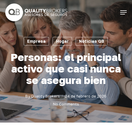
Skip
Men
to
Close
main
Menu
content
Empresa
Hogar
Noticias QB
Personas: el principal
activo que casi nunca
se asegura bien
By
Quality Brokers
24 de febrero de 2026
No Comments