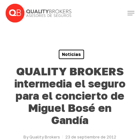
Skip
Men
to
Close
main
Menu
content
Noticias
QUALITY BROKERS
intermedia el seguro
para el concierto de
Miguel Bosé en
Gandía
By
Quality Brokers
23 de septiembre de 2012