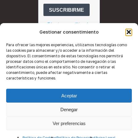
Gestionar consentimiento
Para ofrecer las mejores experiencias, utilizamos tecnologías como
las cookies para almacenar y/o acceder a la información del
dispositivo. El consentimiento de estas tecnologías nos permitirá
procesar datos como el comportamiento de navegación o las
identificaciones únicas en este sitio. No consentir o retirar el
consentimiento, puede afectar negativamente a ciertas
características y funciones.
© 2026 Quality Brokers Valencia.
Aceptar
Desarrollo web por
Equipo de Imagen
.
Denegar
Ver preferencias
facebook
linkedin
youtube
instagram
Política de Cookies
Política de Privacidad
Aviso Legal