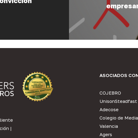
convicción
empresar
ASOCIADOS CO
COJEBRO
UnisonSteadfast
Adecose
Colegio de Media
liente
Valencia
ción
|
Agers