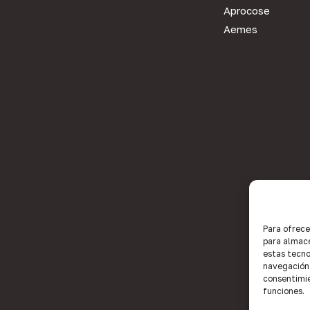
Aprocose
Aemes
Para ofrece
para almace
estas tecno
navegación o
consentimie
funciones.