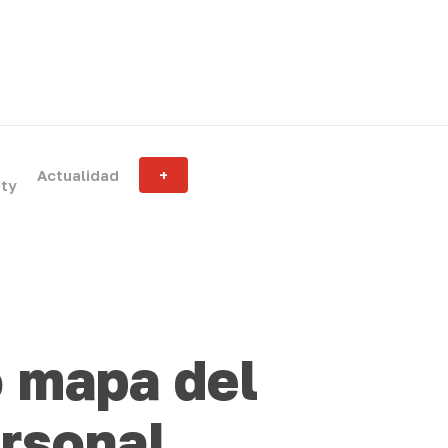
Actualidad
+
ity
o mapa del
ersonal