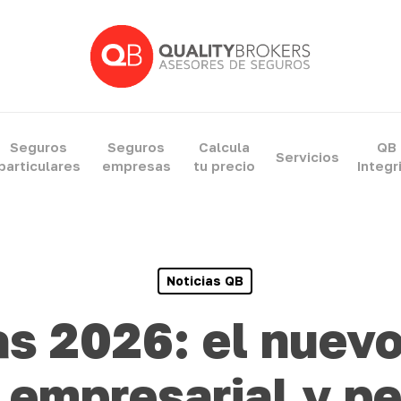
Seguros
Seguros
Calcula
QB
Servicios
particulares
empresas
tu precio
Integr
Noticias QB
s 2026: el nuev
 empresarial y p