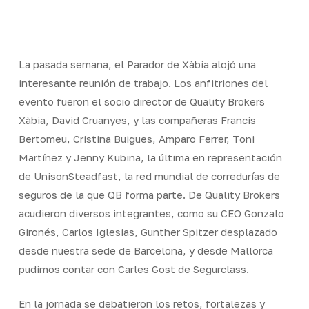
Skip
Men
to
Close
main
Menu
content
La pasada semana, el Parador de Xàbia alojó una
interesante reunión de trabajo. Los anfitriones del
evento fueron el socio director de Quality Brokers
Xàbia, David Cruanyes, y las compañeras Francis
Bertomeu, Cristina Buigues, Amparo Ferrer, Toni
Martínez y Jenny Kubina, la última en representación
de UnisonSteadfast, la red mundial de corredurías de
seguros de la que QB forma parte. De Quality Brokers
acudieron diversos integrantes, como su CEO Gonzalo
Gironés, Carlos Iglesias, Gunther Spitzer desplazado
desde nuestra sede de Barcelona, y desde Mallorca
pudimos contar con Carles Gost de Segurclass.
En la jornada se debatieron los retos, fortalezas y